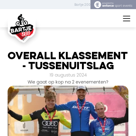
Bartje 200
Bartje 200
Overall klassement 
- tussenuitslag
19 augustus 2024
Wie gaat op kop na 2 evenementen?