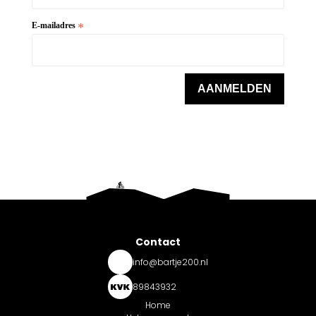
Contact
info@bartje200.nl
89843932
Home